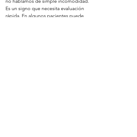
no hablamos de simple incomodidad. 
Es un signo que necesita evaluación 
rápida. En algunos pacientes puede 
manejarse temporalmente; en otros, 
indica que el cuerpo ya no está 
pudiendo sostener funciones básicas.
Las náuseas, vómitos, diarrea y falta de 
apetito también afectan mucho el 
bienestar. A veces es posible aliviar 
estos síntomas con medicación y 
ajustes simples en la alimentación. 
Otras veces, insistir en que coma o 
beba puede generar más angustia que 
beneficio. En etapa terminal, forzar no 
siempre ayuda. El criterio está en 
ofrecer confort, no en imponer metas 
que el cuerpo ya no puede cumplir.