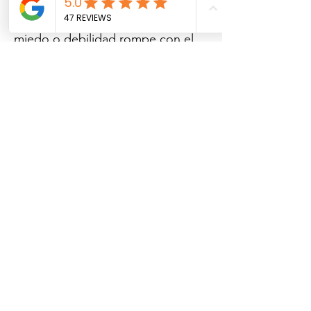
una patita o colocar un catéter a
una mascota que ya siente dolor,
miedo o debilidad rompe con el
objetivo de brindar una muerte
digna. La inyección intramuscular
se aplica en pocos segundos de
forma rápida y sencilla.
El medicamento se absorbe de
manera progresiva. Esto permite
que la mascota comience a
relajarse poco a poco durante
unos 5 a 10 minutos, permitiendo
que sus tutores lo acaricien y le
hablen mientras se queda
sedado.
Después que la mascota entra en
un plano de sedación, se le
inyecta vía intravenosa, la solución
de eutanasia (si es que es posible,
ya que existe la posibilidad que