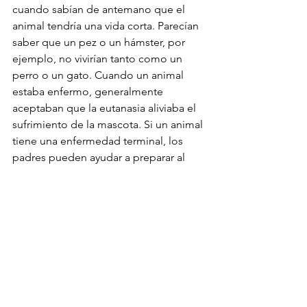
cuando sabían de antemano que el 
animal tendría una vida corta. Parecían 
saber que un pez o un hámster, por 
ejemplo, no vivirían tanto como un 
perro o un gato. Cuando un animal 
estaba enfermo, generalmente 
aceptaban que la eutanasia aliviaba el 
sufrimiento de la mascota. Si un animal 
tiene una enfermedad terminal, los 
padres pueden ayudar a preparar al 
niño hablando de la pérdida 
inminente, así como de los 
sentimientos de tristeza que evocará.
Sin embargo, cuando las mascotas 
mueren de forma trágica e inesperada, 
la pérdida es más difícil para el niño. 
“Cuando una mascota muere 
repentinamente, enfatiza lo 
imprevisible que es el mundo. Les dice 