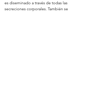
es diseminado a través de todas las 
secreciones corporales. También se 
puede llevar en las manos y los pies. 
Las condiciones ambientales cálidas y 
secas, o ambientes soleados matarán 
el virus de distemper, pero este es 
resistente al frío y pueden sobrevivir en 
ambientes de sombra a temperaturas 
cercanas a la congelación.
Signos de Distemper
El primer signo clínico en perros 
infectados normalmente es una 
secreción acuosa o purulenta de los 
ojos llorosos. Otros signos adicionales 
iniciales incluyen: 
Fiebre  
Secreción nasal  
Tos  
Letargo (cansancio)  