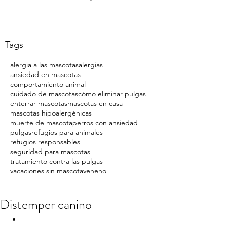
Tags
alergia a las mascotas
alergias
ansiedad en mascotas
comportamiento animal
cuidado de mascotas
cómo eliminar pulgas
enterrar mascotas
mascotas en casa
mascotas hipoalergénicas
muerte de mascota
perros con ansiedad
pulgas
refugios para animales
refugios responsables
seguridad para mascotas
tratamiento contra las pulgas
vacaciones sin mascota
veneno
Distemper canino