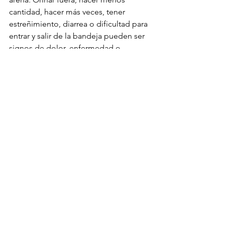
cantidad, hacer más veces, tener 
estreñimiento, diarrea o dificultad para 
entrar y salir de la bandeja pueden ser 
signos de dolor, enfermedad o 
deterioro neurológico. No siempre es 
un problema conductual. En un gato 
senior, muchas veces es una señal 
clínica.
Cuando el dolor no se 
nota a simple vista
Uno de los desafíos más duros para las 
familias es que el dolor felino suele ser 
discreto. Los gatos, por instinto, 
tienden a ocultar vulnerabilidad. Eso 
significa que cuando el dolor ya es 
muy evidente, a menudo lleva tiempo 