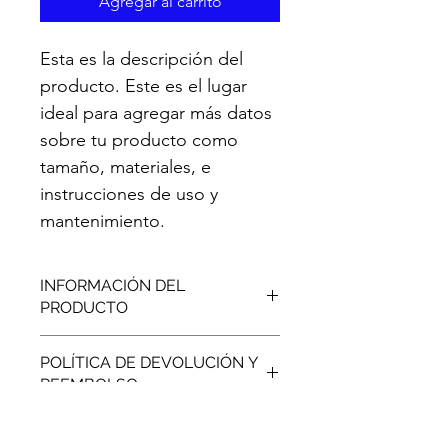
Agregar al carrito
Esta es la descripción del 
producto. Este es el lugar 
ideal para agregar más datos 
sobre tu producto como 
tamaño, materiales, e 
instrucciones de uso y 
mantenimiento.
INFORMACIÓN DEL
PRODUCTO
Esta es una característica del 
POLÍTICA DE DEVOLUCIÓN Y
producto. Es el lugar ideal para 
REEMBOLSO
agregar más información sobre tu 
producto como sus materiales, 
Esta es la política de devolución y 
tamaño, y sus instrucciones de uso y 
POLÍTICA DE ENVÍOS
reembolso. Este es el lugar indicado 