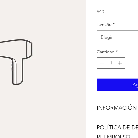
Precio
$40
Tamaño
*
Elegir
Cantidad
*
Ag
INFORMACIÓN
Esta es una caracterís
POLÍTICA DE D
para agregar más in
sus materiales, tamañ
REEMBOLSO