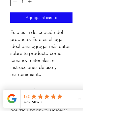
Agregar al carrito
Esta es la descripción del 
producto. Este es el lugar 
ideal para agregar más datos 
sobre tu producto como 
tamaño, materiales, e 
instrucciones de uso y 
mantenimiento.
INFORMACIÓN DEL
PRODUCTO
Esta es una característica del 
POLÍTICA DE DEVOLUCIÓN Y
producto. Es el lugar ideal para 