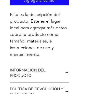
Agregar al carrito
Esta es la descripción del 
producto. Este es el lugar 
ideal para agregar más datos 
sobre tu producto como 
tamaño, materiales, e 
instrucciones de uso y 
mantenimiento.
INFORMACIÓN DEL
PRODUCTO
Esta es una característica del 
POLÍTICA DE DEVOLUCIÓN Y
producto. Es el lugar ideal para 
REEMBOLSO
agregar más información sobre tu 
producto como sus materiales, 
Esta es la política de devolución y 
tamaño, y sus instrucciones de uso y 
POLÍTICA DE ENVÍOS
reembolso. Este es el lugar indicado 