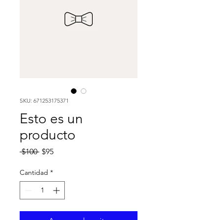
SKU: 671253175371
Esto es un
producto
Precio
Precio
 $100 
$95
de
oferta
Cantidad
*