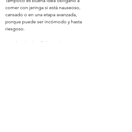
Tampoco es buena idea obligarlo a 
comer con jeringa si está nauseoso, 
cansado o en una etapa avanzada, 
porque puede ser incómodo y hasta 
riesgoso.
Cuándo la falta de 
apetito habla de calidad 
de vida
En medicina veterinaria, no solo 
evaluamos enfermedades. También 
evaluamos cómo está viviendo el 
paciente esa enfermedad. Un perro 
anciano que deja de comer por dolor, 
agotamiento extremo o falla orgánica 
avanzada muchas veces está 
mostrando que su cuerpo ya no puede 