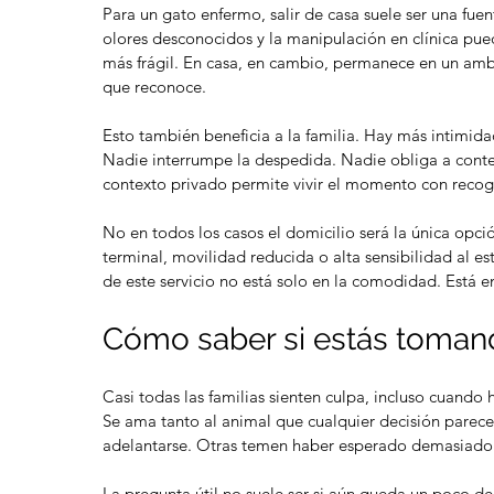
Para un gato enfermo, salir de casa suele ser una fuent
olores desconocidos y la manipulación en clínica pue
más frágil. En casa, en cambio, permanece en un ambie
que reconoce.
Esto también beneficia a la familia. Hay más intimi
ascotas
Qué hacer con cenizas de
Cr
Nadie interrumpe la despedida. Nadie obliga a contene
mascotas: 7 opciones
cr
contexto privado permite vivir el momento con recog
No en todos los casos el domicilio será la única opc
terminal, movilidad reducida o alta sensibilidad al es
de este servicio no está solo en la comodidad. Está en
Cómo saber si estás tomand
en mascotas
comportamiento animal
cuidado de mascotas
s
mascotas en casa
mascotas hipoalergénicas
Casi todas las familias sienten culpa, incluso cuando
d
pulgas
refugios para animales
refugios responsables
Se ama tanto al animal que cualquier decisión parece
ontra las pulgas
vacaciones sin mascota
veneno
adelantarse. Otras temen haber esperado demasiado
La pregunta útil no suele ser si aún queda un poco de