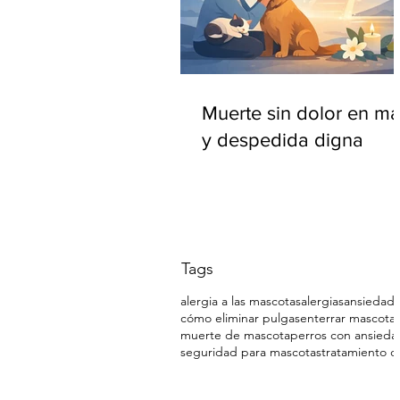
Muerte sin dolor en m
y despedida digna
Tags
alergia a las mascotas
alergias
ansiedad 
cómo eliminar pulgas
enterrar mascota
muerte de mascota
perros con ansieda
seguridad para mascotas
tratamiento c