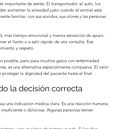
e importante de estrés. El transportador, el auto, los 
den aumentar la ansiedad justo cuando el animal está 
nte familiar, con sus sonidos, sus olores y las personas 
dad, más tiempo emocional y menos sensación de apuro. 
emación individual versus
r el llanto o a salir rápido de una consulta. Ese 
emación comunitaria
imiento y respeto.
ión posible, pero para muchos gatos con enfermedad 
trés, es una alternativa especialmente compasiva. El valor 
 proteger la dignidad del paciente hasta el final.
o la decisión correcta
 hay una indicación médica clara. Es una reacción humana. 
 insuficiente o dolorosa. Algunas personas temen 
.
 tiempo, sino qué tipo de tiempo queda. Si los días 