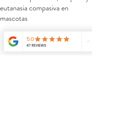
eutanasia compasiva en
mascotas
Acompañar a un miembro de la familia 
de cuatro patas hasta el final de su vida 
es uno de los desafíos más profundos 
y dolorosos que podemos enfrentar. 
Cuando la medicina ya no puede curar, 
el enfoque de la atención veterinaria 