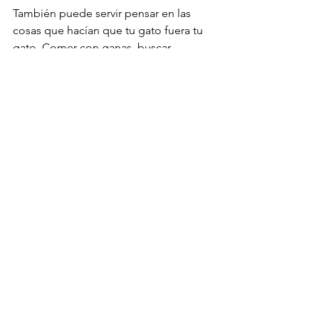
También puede servir pensar en las 
cosas que hacían que tu gato fuera tu 
gato. Comer con ganas, buscar 
compañía, dormir relajado, mirar por la 
ventana, responder a tu voz, caminar 
hacia su rincón favorito. Si casi todo 
eso desapareció y fue reemplazado 
por dolor, agotamiento, náuseas, falta 
de aire o inmovilidad, probablemente 
ya no estamos frente a una vida 
disfrutable para él.
A veces las familias temen decidir 
“demasiado pronto”. Es una 
preocupación comprensible. Pero 
también existe el riesgo de decidir 
demasiado tarde y llegar a una 
urgencia dolorosa, con crisis 