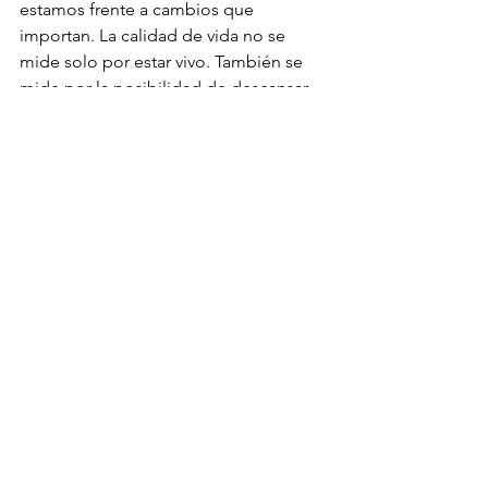
estamos frente a cambios que 
importan. La calidad de vida no se 
mide solo por estar vivo. También se 
mide por la posibilidad de descansar, 
comer, respirar con tranquilidad, 
moverse sin dolor extremo y 
mantenerse vinculado con su entorno.
Aquí aparece un matiz importante: no 
toda enfermedad grave significa que 
haya que tomar una decisión inmediata 
de final de vida. Hay 
tratamientos 
paliativos
, ajustes de medicación y 
medidas de confort que pueden 
ayudar mucho. Pero cuando esos 
recursos ya no sostienen un bienestar 
mínimo, insistir puede dejar de ser un 
acto de amor y convertirse, sin querer, 
en prolongación del sufrimiento.