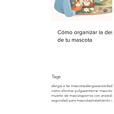
Cómo organizar la de
de tu mascota
Tags
alergia a las mascotas
alergias
ansiedad 
cómo eliminar pulgas
enterrar mascota
muerte de mascota
perros con ansieda
seguridad para mascotas
tratamiento c