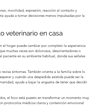
anso, movilidad, expresión, reacción al contacto y 
ta ayuda a tomar decisiones menos impulsadas por la 
é hacer con cenizas de
o veterinario en casa
scotas: 7 opciones
 en el hogar puede cambiar por completo la experiencia 
os que muchas veces son dolorosos, desorientadores o 
l paciente en su ambiente habitual, donde sus señales 
o revisa síntomas. También orienta a la familia sobre lo 
esperar y cuándo una despedida asistida puede ser la 
anidad, ayuda a bajar la angustia de tener que decidir 
odos, el foco está puesto en transformar un momento muy 
on protocolos médicos claros y contención emocional 