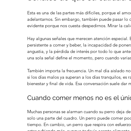
Esta es una de las partes más difíciles, porque el a
adelantarnos. Sin embargo, también puede pasar lo c
evidente porque nos cuesta despedirnos. Mirar la cal
Hay algunas señales que merecen atención especial. El 
persistente a comer y beber, la incapacidad de poners
angustia, y la pérdida de interés por todo lo que ant
una sola señal define el momento, pero cuando vari
También importa la frecuencia. Un mal día aislado no 
si los días malos ya superan a los días tranquilos, es
bienestar y final de vida. Esa conversación suele dar
Cuando comer menos no es el ún
Muchas personas se alarman cuando su perro deja de c
solo una parte del cuadro. Un perro puede comer poco
tiempo. En cambio, un perro que respira con esfuerzo
estar sufriendo más, aunque todavía acepte alimento.