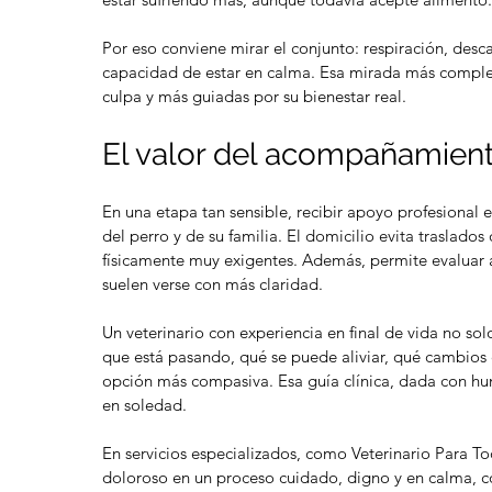
Por eso conviene mirar el conjunto: respiración, desc
capacidad de estar en calma. Esa mirada más comple
culpa y más guiadas por su bienestar real.
spedida
Muerte sin dolor en mascotas
Qu
El valor del acompañamient
y despedida digna
ma
En una etapa tan sensible, recibir apoyo profesional
del perro y de su familia. El domicilio evita traslad
físicamente muy exigentes. Además, permite evaluar a
suelen verse con más claridad.
Un veterinario con experiencia en final de vida no sol
que está pasando, qué se puede aliviar, qué cambios 
en mascotas
comportamiento animal
cuidado de mascotas
opción más compasiva. Esa guía clínica, dada con hum
s
mascotas en casa
mascotas hipoalergénicas
en soledad.
d
pulgas
refugios para animales
refugios responsables
ontra las pulgas
vacaciones sin mascota
veneno
En servicios especializados, como Veterinario Para T
doloroso en un proceso cuidado, digno y en calma, c