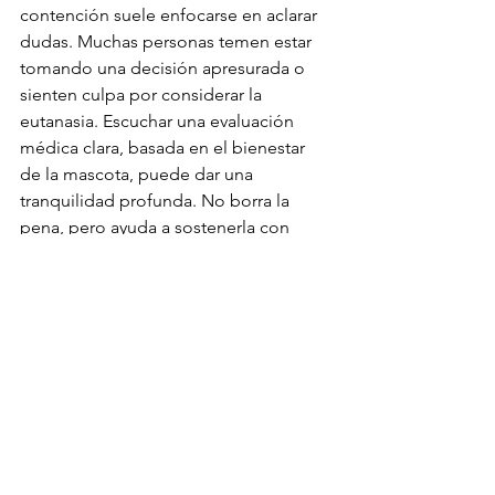
contención suele enfocarse en aclarar 
dudas. Muchas personas temen estar 
tomando una decisión apresurada o 
sienten culpa por considerar la 
eutanasia. Escuchar una evaluación 
médica clara, basada en el bienestar 
de la mascota, puede dar una 
tranquilidad profunda. No borra la 
pena, pero ayuda a sostenerla con 
menos incertidumbre.
Durante la despedida, el apoyo 
cambia. Ya no importa tanto entender 
como sentir seguridad. Saber qué va a 
pasar, cuánto tiempo tomará, si se 
puede estar presente, cómo será el 
manejo del cuerpo y qué opciones 
existen después, permite vivir ese 
momento con menos angustia. La 